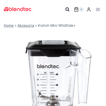
Przejdź
do
0
treści
Home
»
Akcesoria
»
Kielich Mini WildSide+